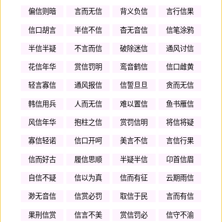
偏信则暗
言而无信
背义负信
言行信果
信口胡言
半信不信
杳无音信
信笔涂鸦
半信半疑
不言而信
破除迷信
通风讨信
花信年华
赏信罚明
鸾音鹤信
信口雌黄
轻言寡信
通风报信
信誓旦旦
贪而无信
韩信用兵
人而无信
难以置信
鱼书雁信
风信年华
抱柱之信
赏罚信明
将信将疑
寡信轻诺
信口开呵
美言不信
言信行果
信而好古
履信思顺
半疑半信
卬首信眉
自信不疑
信以为真
信而有征
云期雨信
渺无音信
信赏必罚
取信于民
言而有信
果刑信赏
信言不美
赏信罚必
信守不渝