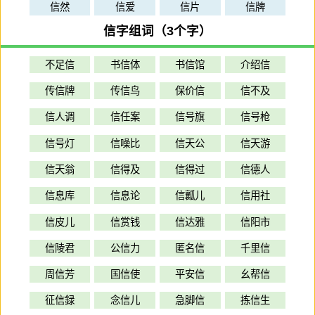
信然
信爱
信片
信牌
信字组词（3个字）
不足信
书信体
书信馆
介绍信
传信牌
传信鸟
保价信
信不及
信人调
信任案
信号旗
信号枪
信号灯
信噪比
信天公
信天游
信天翁
信得及
信得过
信德人
信息库
信息论
信瓤儿
信用社
信皮儿
信赏钱
信达雅
信阳市
信陵君
公信力
匿名信
千里信
周信芳
国信使
平安信
幺帮信
征信録
念信儿
急脚信
拣信生