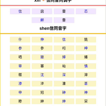
xìn
信同音同调字
信
囟
舋
芯
衅
釁
shen信同音字
什
伸
信
兟
参
參
吲
呻
哂
娠
婶
嬸
审
審
屾
慎
椹
沈
深
渖
渗
滲
瀋
甚
申
矧
砷
神
糁
紳
绅
罙