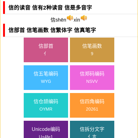
信的读音 信有2种读音 信是多音字
信shēn
xìn
信部首 信笔画数 信繁体字 信真笔字
信部首
信笔画数
亻
9
信五笔编码
信郑码编码
WYG
NSVV
信仓颉编码
信四角编码
OYMR
20261
Unicode编码
信拆分文字
U+4fe1
亻言