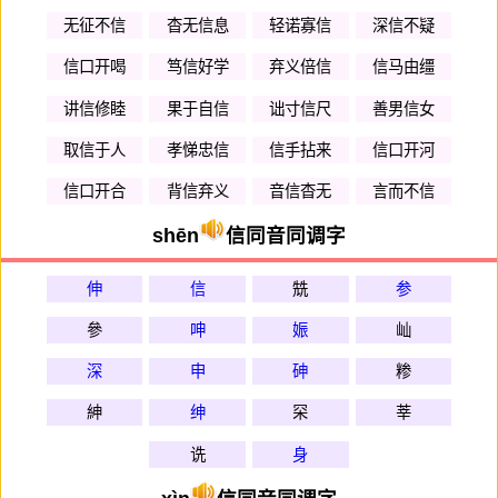
无征不信
杳无信息
轻诺寡信
深信不疑
信口开喝
笃信好学
弃义倍信
信马由缰
讲信修睦
果于自信
诎寸信尺
善男信女
取信于人
孝悌忠信
信手拈来
信口开河
信口开合
背信弃义
音信杳无
言而不信
shēn
信同音同调字
伸
信
兟
参
參
呻
娠
屾
深
申
砷
糁
紳
绅
罙
莘
诜
身