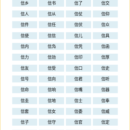
信乡
信书
信了
信交
信人
信从
信仗
信仰
信件
信任
信伏
信众
信使
信信
信儿
信具
信内
信凫
信凭
信函
信力
信効
信印
信厚
信友
信受
信口
信史
信号
信向
信君
信听
信命
信响
信嘴
信器
信圭
信地
信士
信奉
信套
信女
信委
信威
信子
信守
信官
信定