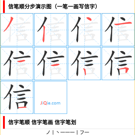
信笔顺分步演示图（一笔一画写信字）
信字笔顺 信字笔画 信字笔划
ノ丨丶一一一丨フ一