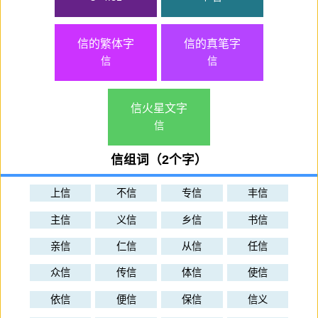
信的繁体字
信的真笔字
信
信
信火星文字
信
信组词（2个字）
上信
不信
专信
丰信
主信
义信
乡信
书信
亲信
仁信
从信
任信
众信
传信
体信
使信
依信
便信
保信
信义