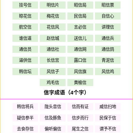
挂号信
明信片
昭信局
昭信票
晾花信
梅花信
民信局
自信心
航空信
花信风
言必信
讲理信
谁信道
赵信城
送信儿
通信兵
通信员
通信社
通信网
通信鸽
逼供信
长信宫
露口信
青泥信
韩信坛
风信子
风信旗
风信鸡
鸡毛信
黄榆信
信字成语（4个字）
韩信将兵
陇头音信
信而有证
威信扫地
疑信参半
信及豚鱼
信步而行
民保于信
去食存信
偏听偏信
尾生之信
谓予不信