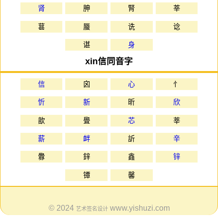
肾
胂
腎
莘
葚
蜃
诜
谂
谌
身
xin信同音字
信
囟
心
忄
忻
新
昕
欣
歆
舋
芯
莘
薪
衅
訢
辛
釁
鋅
鑫
锌
镡
馨
© 2024
www.yishuzi.com
艺术签名设计