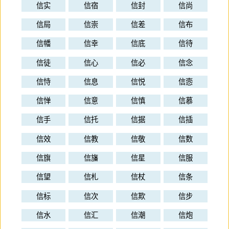
信实
信宿
信封
信尚
信局
信崇
信差
信布
信幡
信幸
信底
信待
信徒
信心
信必
信念
信恃
信息
信悦
信悫
信惮
信意
信慎
信慕
信手
信托
信据
信插
信效
信教
信敬
信数
信旗
信旛
信星
信服
信望
信札
信杖
信条
信标
信次
信欺
信步
信水
信汇
信潮
信炮