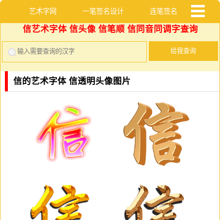
艺术字网
一笔签名设计
连笔签名
信艺术字体 信头像 信笔顺 信同音同调字查询
急切网
连笔公文签名
LOGO设计
签名
表情包
英文连笔签名
红
黄
蓝
绿
紫
壁纸
英文艺术字体
文字表情包
头像
花体艺术字体
超大艺术字
表情
炫彩艺术字体
藏头诗生成
信的艺术字体 信透明头像图片
超个性花鸟字
用名字写诗