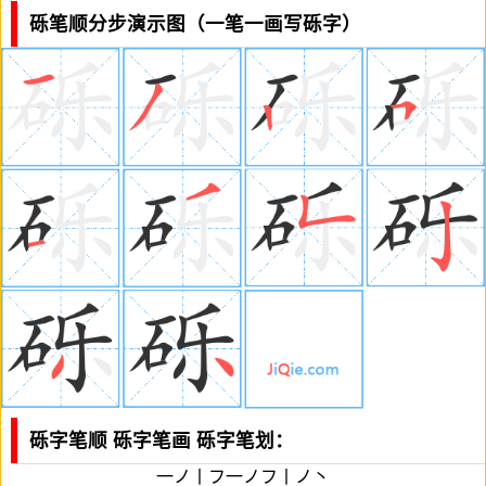
砾笔顺分步演示图（一笔一画写砾字）
砾字笔顺 砾字笔画 砾字笔划：
一ノ丨フ一ノフ丨ノ丶