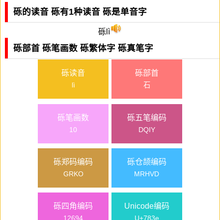
砾的读音 砾有1种读音 砾是单音字
砾lì
砾部首 砾笔画数 砾繁体字 砾真笔字
砾读音
砾部首
lì
石
砾笔画数
砾五笔编码
10
DQIY
砾郑码编码
砾仓颉编码
GRKO
MRHVD
砾四角编码
Unicode编码
12694
U+783e