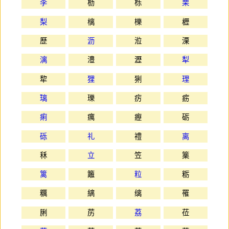
李
枥
栎
栗
梨
樆
櫟
櫪
歷
沥
涖
溧
漓
澧
瀝
犁
犂
狸
猁
理
璃
瓅
疠
疬
痢
癘
癧
砺
砾
礼
禮
离
秝
立
笠
篥
篱
籬
粒
粝
糲
縭
缡
罹
脷
苈
荔
莅