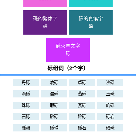
砾的繁体字
砾的真笔字
礫
礫
砾火星文字
砾
砾组词（2个字）
丹砾
凌砾
卓砾
沙砾
滴砾
漂砾
燕砾
玉砾
珠砾
瑕砾
瓦砾
的砾
石砾
砂砾
砱砾
砾岩
砾洲
砾琇
砾石
碛砾