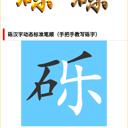
砾汉字动态标准笔顺（手把手教写砾字）