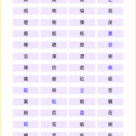
呖
唎
唳
坜
壢
悧
慄
戾
曆
枥
栎
栗
櫟
櫪
歷
沥
涖
溧
瀝
猁
瓅
疠
疬
痢
癘
癧
砬
砺
砾
秝
立
笠
篥
粒
粝
糲
脷
苈
荔
莅
莉
蒞
蛎
蜊
蠣
詈
跞
轹