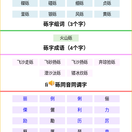
磔砾
礓砾
细砾
贞砾
釜砾
银砾
风砾
黄砾
砾字组词（3个字）
火山砾
砾字成语（4个字）
飞沙走砾
飞砂扬砾
飞沙扬砾
弃琼拾砾
澄沙汰砾
镂冰炊砾
lì
砾同音同调字
丽
例
俐
俪
傈
儷
利
力
励
勵
历
厉
厤
厲
叕
吏