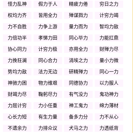
怪力乱神
假力于人
精疲力倦
穷日之力
权均力齐
皆用全力
殚谋戮力
计穷力竭
力不自胜
力争上游
量力而为
智均力敌
力倍功半
孝悌力田
同心毕力
力能扛鼎
协心同力
计穷力极
亦用全力
财殚力尽
力挽狂澜
同心合力
涓埃之力
量小力微
势均力敌
法力无边
研精殚力
同心一力
神驰力困
物力维艰
同德协力
以力服人
财竭力尽
鞠躬尽力
有气没力
鬼功神力
力屈计穷
力小任重
神工鬼力
绵力薄材
心长力短
有生力量
备多力分
力不从心
不遗余力
力排众议
犬马之力
力透纸背