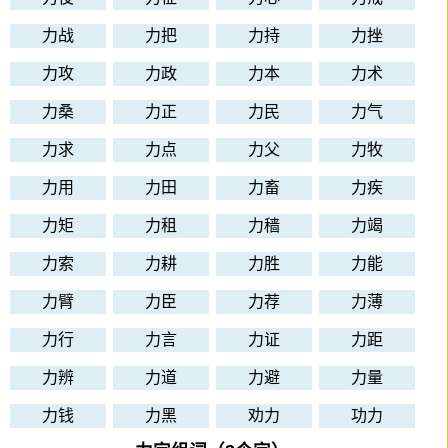
力战
力把
力持
力挫
力攻
力政
力本
力术
力桑
力正
力民
力气
力求
力点
力父
力牧
力用
力田
力畜
力疾
力矩
力租
力穑
力竭
力索
力耕
力胜
力能
力臂
力臣
力荐
力薄
力行
力言
力证
力距
力辨
力道
力避
力量
力钱
力黑
劝力
功力