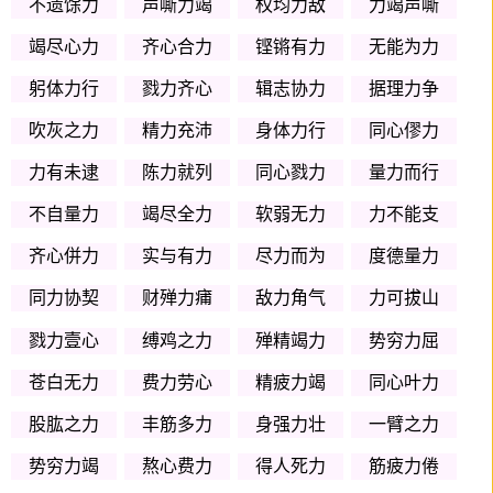
不遗馀力
声嘶力竭
权均力敌
力竭声嘶
竭尽心力
齐心合力
铿锵有力
无能为力
躬体力行
戮力齐心
辑志协力
据理力争
吹灰之力
精力充沛
身体力行
同心僇力
力有未逮
陈力就列
同心戮力
量力而行
不自量力
竭尽全力
软弱无力
力不能支
齐心併力
实与有力
尽力而为
度德量力
同力协契
财殚力痡
敌力角气
力可拔山
戮力壹心
缚鸡之力
殚精竭力
势穷力屈
苍白无力
费力劳心
精疲力竭
同心叶力
股肱之力
丰筋多力
身强力壮
一臂之力
势穷力竭
熬心费力
得人死力
筋疲力倦