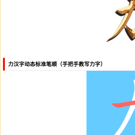
力汉字动态标准笔顺（手把手教写力字）